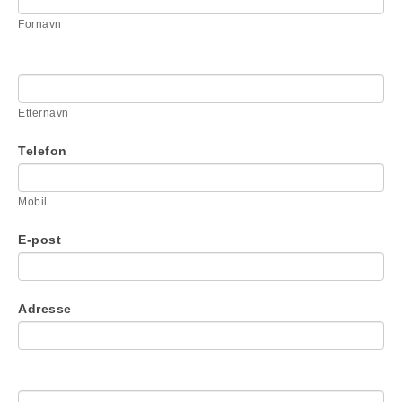
are
Fornavn
human,
leave
this
field
blank.
Etternavn
Telefon
Mobil
E-post
Adresse